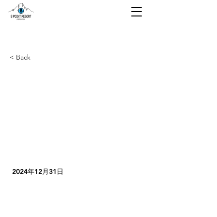
< Back
薪の価格高騰に伴う
「プライベートファ
イヤーピット（焚
火）の料金変更につ
いて
2024年12月31日