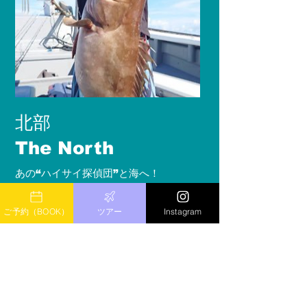
北部
The North
あの“ハイサイ探偵団”と海へ！
YouTubeの世界をリアルで体験
ご予約（BOOK）
ツアー
Instagram
LINK→