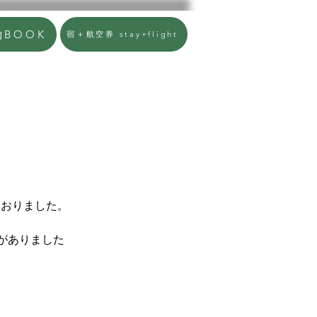
約BOOK
宿＋航空券 stay+flight
復旧
ておりました。
がありました